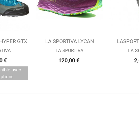
 HYPER GTX
r
LA SPORTIVA LYCAN
Ajouter au panier
LASPORT
Ajouter 
 (W)
PURPLE/PLUM (W)
RUNNI
RTIVA
LA SPORTIVA
LA S
0 €
120,00 €
2,
onible avec
options