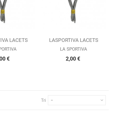
IVA LACETS
au panier
LASPORTIVA LACETS
Ajouter au panier
NG 107...
RUNNING 132...
PORTIVA
LA SPORTIVA
00 €
2,00 €
Tri
--