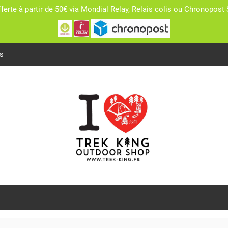
fferte à partir de 50€ via Mondial Relay, Relais colis ou Chronopo
s