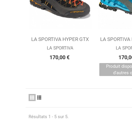
LA SPORTIVA HYPER GTX
Ajouter au panier
LA SPORTIVA
Affiche
BLACK (M)
FJORD
LA SPORTIVA
LA SPO
170,00 €
170,0
Produit disp
d'autres 
Résultats 1 - 5 sur 5.