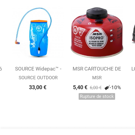
6
SOURCE Widepac™ -
Ajouter au panier
MSR CARTOUCHE DE
Afficher
L
Système...
GAZ ISOPRO 110 G
SOURCE OUTDOOR
MSR
33,00 €
5,40 €
-10%
6,00 €
Rupture de stock