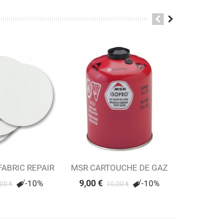
FABRIC REPAIR
ir
MSR CARTOUCHE DE GAZ
Voir
MSR Panh
Ajout
KIT
ISOPRO 450 G
9,00 €
9,90 €
-10%
-10%
,00 €
10,00 €