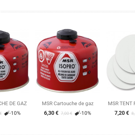
HE DE GAZ
MSR Cartouche de gaz
Voir
MSR TENT 
Vo
110 G
IsoPro 227 g
6,30 €
7,20 €
-10%
-10%
€
7,00 €
8