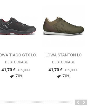
OWA TIAGO GTX LO
Ajouter au panier
LOWA STANTON LO
Ajouter au panier
W'S...
OLIVE (M)
DESTOCKAGE
DESTOCKAGE
41,70 €
41,70 €
139,00 €
139,00 €
-70%
-70%