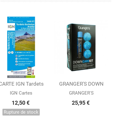
CARTE IGN Tardets
Afficher
GRANGER'S DOWN
Ajouter au panier
Sorholus...
CARE KIT (2 IN 1)...
IGN Cartes
GRANGER'S
12,50 €
25,95 €
Rupture de stock