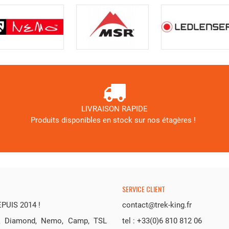
LIVRAISON RAPIDE
Produits disponibles en stock sur nos étagères !
SERVICE CLIENT
UIS 2014 !
contact@trek-king.fr
ack Diamond, Nemo, Camp, TSL
tel : +33(0)6 810 812 06