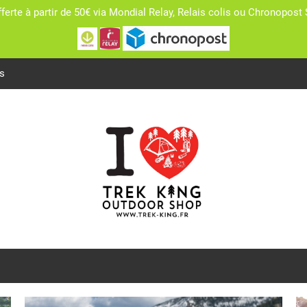
fferte à partir de 50€ via Mondial Relay, Relais colis ou Chronopo
s