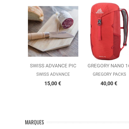
SWISS ADVANCE PIC
Ajouter au panier
GREGORY NANO 1
Ajouter au panier
NIC KNIFE JACK
SWISS ADVANCE
GREGORY PACKS
15,00 €
40,00 €
MARQUES