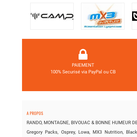
PAIEMENT
100% Securisé via PayPal ou CB
A PROPOS
RANDO, MONTAGNE, BIVOUAC & BONNE HUMEUR DEP
Gregory Packs, Osprey, Lowa, MX3 Nutrition, Bl