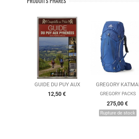
PRODUITS PHARES
GUIDE DU PUY AUX
Ajouter au panier
GREGORY KATMA
Afficher
PYRENEES
65 EMPIRE BLUE
12,50 €
GREGORY PACKS
275,00 €
Rupture de stock