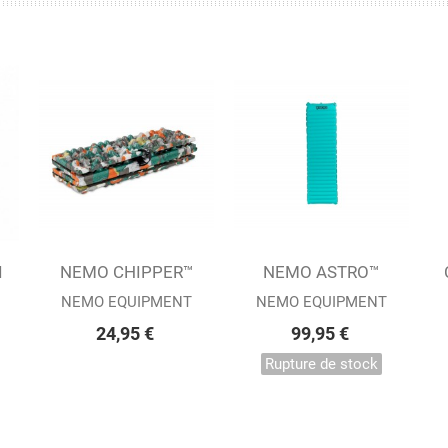
I
NEMO CHIPPER™
Ajouter au panier
NEMO ASTRO™
Afficher
REGULAR
NEMO EQUIPMENT
NEMO EQUIPMENT
24,95 €
99,95 €
Rupture de stock