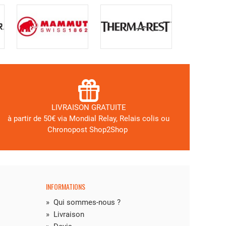
LIVRAISON GRATUITE
à partir de 50€ via
Mondial Relay, Relais colis ou
Chronopost Shop2Shop
INFORMATIONS
»
Qui sommes-nous ?
»
Livraison