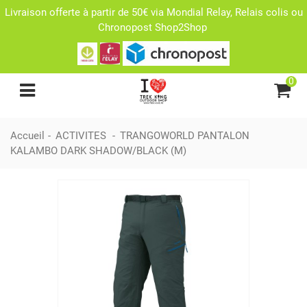
Livraison offerte à partir de 50€ via Mondial Relay, Relais colis ou
Chronopost Shop2Shop
0
Accueil
-
ACTIVITES
-
TRANGOWORLD PANTALON
KALAMBO DARK SHADOW/BLACK (M)