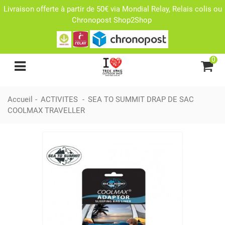
Livraison offerte à partir de 50€ via Mondial Relay, Relais colis ou
Chronopost Shop2Shop
0
Accueil
-
ACTIVITES
-
SEA TO SUMMIT DRAP DE SAC
COOLMAX TRAVELLER