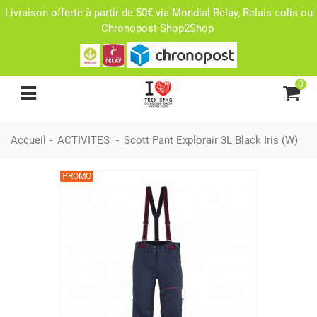
Livraison offerte à partir de 50€ via Mondial Relay, Relais colis ou
Chronopost Shop2Shop
0
Accueil
-
ACTIVITES
-
Scott Pant Explorair 3L Black Iris (W)
PROMO