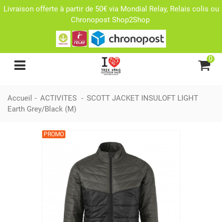
Livraison offerte à partir de 50€ via Mondial Relay, Relais colis ou
Chronopost Shop2Shop
0
Accueil
-
ACTIVITES
-
SCOTT JACKET INSULOFT LIGHT
Earth Grey/Black (M)
PROMO