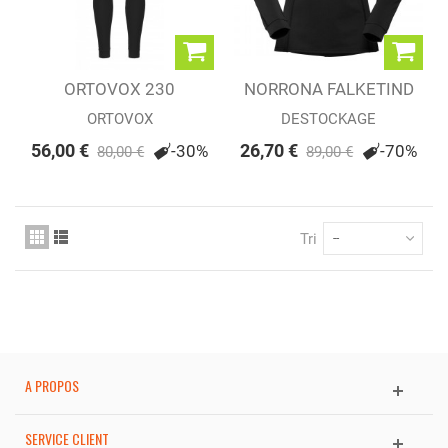
ORTOVOX 230
NORRONA FALKETIND
COMPETITION LONG...
SUPER WOOL...
ORTOVOX
DESTOCKAGE
56,00 €
26,70 €
-30%
-70%
80,00 €
89,00 €
Tri
--
A PROPOS
SERVICE CLIENT