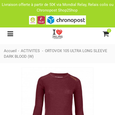
Livraison offerte à partir de 50€ via Mondial Relay, Relais colis ou
Chronopost Shop2Shop
0
Accueil
-
ACTIVITES
-
ORTOVOX 105 ULTRA LONG SLEEVE
DARK BLOOD (W)