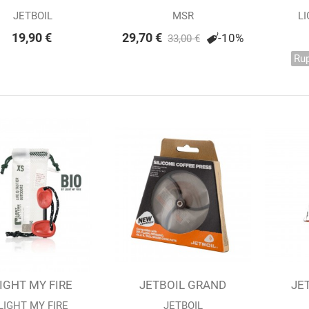
SILICONE /...
SUSPENSION
FIR
JETBOIL
MSR
LI
WINDBURNER®
19,90 €
29,70 €
-10%
33,00 €
Rup
IGHT MY FIRE
Afficher
Ajouter au panier
JETBOIL GRAND
Ajou
JE
IRESTEEL BIO...
PRESSE CAFE...
SU
LIGHT MY FIRE
JETBOIL