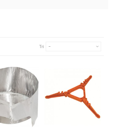
Tri
--