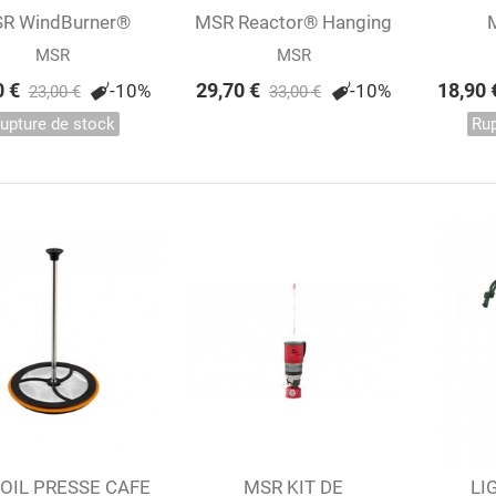
R WindBurner®
Afficher
MSR Reactor® Hanging
Ajouter au panier
ffee Press Kit...
Kit
HEATR
MSR
MSR
0 €
29,70 €
18,90 
-10%
-10%
23,00 €
33,00 €
upture de stock
Rup
OIL PRESSE CAFE
outer au panier
Ajouter au panier
MSR KIT DE
LI