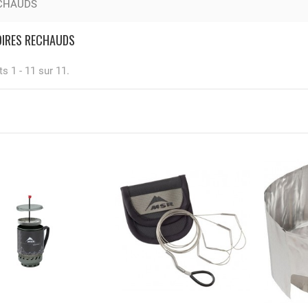
CHAUDS
IRES RECHAUDS
s 1 - 11 sur 11.
TE IGN Tardets
holus...
50 €
ANGER'S DOWN CARE KIT
IN 1) - 300ML + BALLS
95 €
SS ADVANCE PIC NIC
FE JACK
00 €
EGORY NANO 16
00 €