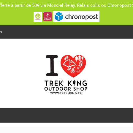
fferte à partir de 50€ via Mondial Relay, Relais colis ou Chronopo
s