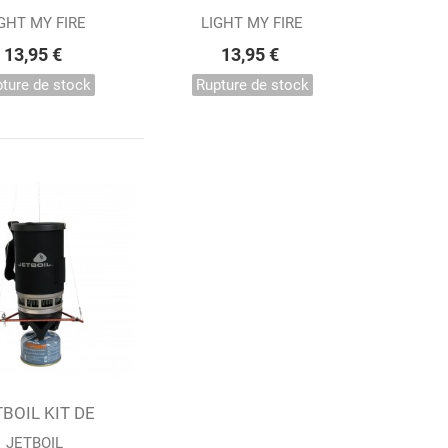
ESTEEL BIO...
FIRESTEEL BIO...
GHT MY FIRE
LIGHT MY FIRE
13,95 €
13,95 €
ture de stock
Rupture de stock
ter au panier
TBOIL KIT DE
SPENSION...
JETBOIL