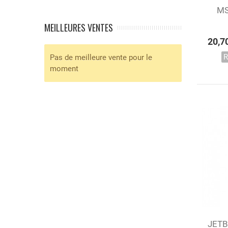
MS
Co
MEILLEURES VENTES
20,7
R
Pas de meilleure vente pour le
moment
JETB
Aj