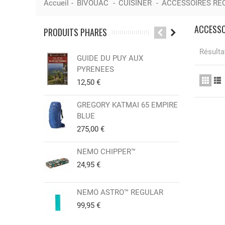
Accueil
-
BIVOUAC
-
CUISINER
-
ACCESSOIRES RE
ACCESSO
PRODUITS PHARES
Résultat
GUIDE DU PUY AUX
CAR
PYRENEES
Sor
12,50 €
12,
GREGORY KATMAI 65 EMPIRE
GR
BLUE
(2 
275,00 €
25,
NEMO CHIPPER™
SWI
KNI
24,95 €
15,
NEMO ASTRO™ REGULAR
GR
99,95 €
40,