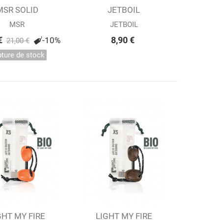
MSR SOLID
Afficher
Ajouter au panier
JETBOIL
EFLECTOR +...
STABILISATEUR /
MSR
JETBOIL
TRÉPIED...
€
8,90 €
-10%
21,00 €
ture de stock
GHT MY FIRE
Afficher
LIGHT MY FIRE
Afficher