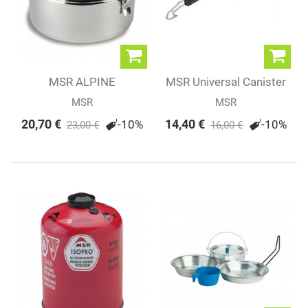
MSR ALPINE
MSR Universal Canister
STOWAWAY POT
Stand
MSR
MSR
20,70 €
14,40 €
-10%
-10%
23,00 €
16,00 €