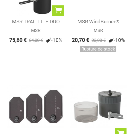
MSR TRAIL LITE DUO
MSR WindBurner®
SYSTEM
Coffee Press Kit...
MSR
MSR
75,60 €
20,70 €
-10%
-10%
84,00 €
23,00 €
Rupture de stock