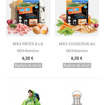
MX3 PÂTES À LA
MX3 COUSCOUS AU
CARBONARA...
POULET...
MX3-Nutrition
MX3-Nutrition
6,35 €
6,35 €
Rupture de stock
Rupture de stock