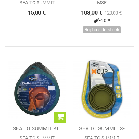
COUVERT TITANE...
Miniworks Ex...
SEA TO SUMMIT
MSR
15,00 €
108,00 €
120,00 €
-10%
Rupture de stock
SEA TO SUMMIT KIT
SEA TO SUMMIT X-
DELTA CAMP SET
CUP
SEA TO SUMMIT
SEA TO SUMMIT