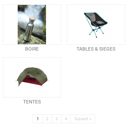
BOIRE
TABLES & SIEGES
TENTES
1
2
3
4
Suivant
»