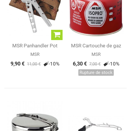
MSR Panhandler Pot
MSR Cartouche de gaz
Lifter
IsoPro 227 g
MSR
MSR
9,90 €
6,30 €
-10%
-10%
11,00 €
7,00 €
Rupture de stock