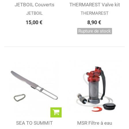
JETBOIL Couverts
THERMAREST Valve kit
pliants
repair
JETBOIL
THERMAREST
15,00 €
8,90 €
Rupture de stock
SEA TO SUMMIT
MSR Filtre à eau