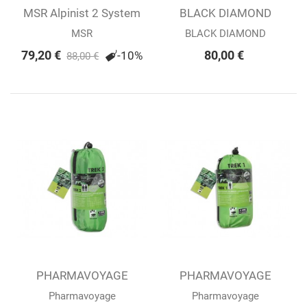
MSR Alpinist 2 System
BLACK DIAMOND
MOJI CHARGING...
MSR
BLACK DIAMOND
79,20 €
80,00 €
-10%
88,00 €
PHARMAVOYAGE
PHARMAVOYAGE
MOUSTIQUAIRE TREK
MOUSTIQUAIRE TREK
Pharmavoyage
Pharmavoyage