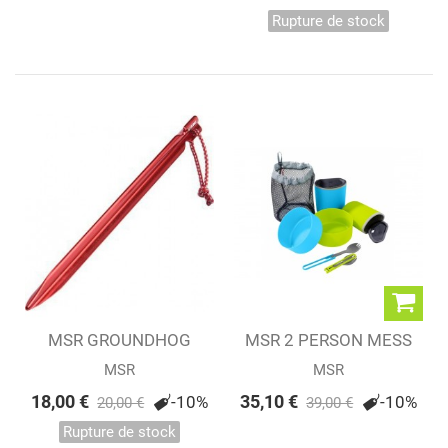
Rupture de stock
MSR GROUNDHOG
MSR 2 PERSON MESS
STAKE KIT
KIT
MSR
MSR
18,00 €
35,10 €
-10%
-10%
20,00 €
39,00 €
Rupture de stock