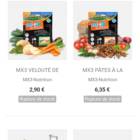
MX3 VELOUTÉ DE
MX3 PÂTES À LA
LÉGUMES...
BOLOGNAISE...
MX3-Nutrition
MX3-Nutrition
2,90 €
6,35 €
Rupture de stock
Rupture de stock