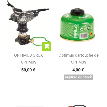
OPTIMUS CRUX
Optimus cartouche de
gaz 100G
OPTIMUS
OPTIMUS
50,00 €
4,00 €
Rupture de stock