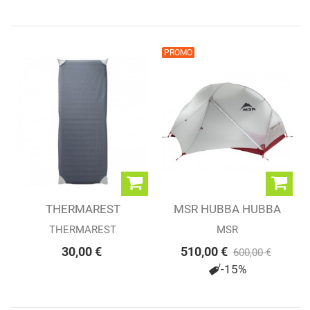
PROMO
THERMAREST
MSR HUBBA HUBBA
UNIVERSAL SHEET -...
NX
THERMAREST
MSR
30,00 €
510,00 €
600,00 €
-15%