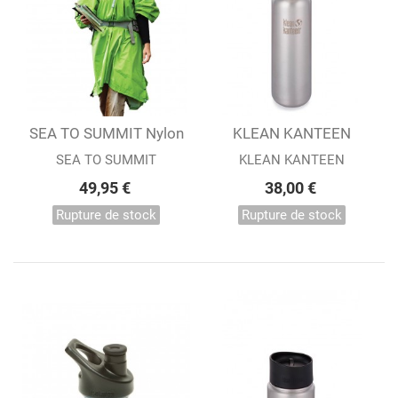
SEA TO SUMMIT Nylon
KLEAN KANTEEN
Tarp Poncho
27OZ REFLECT...
SEA TO SUMMIT
KLEAN KANTEEN
49,95 €
38,00 €
Rupture de stock
Rupture de stock