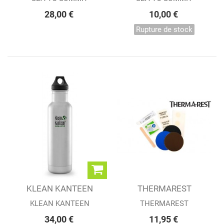
28,00 €
10,00 €
Rupture de stock
KLEAN KANTEEN
THERMAREST
20OZ Classic...
PERMANENT HOME
KLEAN KANTEEN
THERMAREST
REPAIR...
34,00 €
11,95 €