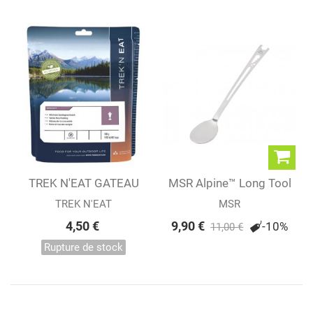
TREK N'EAT GATEAU
MSR Alpine™ Long Tool
DE RIZ A LA...
Spoon
TREK N'EAT
MSR
4,50 €
9,90 €
-10%
11,00 €
Rupture de stock