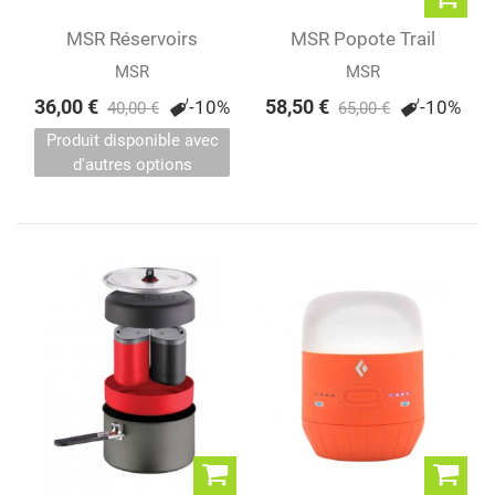
MSR Réservoirs
MSR Popote Trail
Dromedary®
Mini™ Duo
MSR
MSR
36,00 €
58,50 €
-10%
-10%
40,00 €
65,00 €
Produit disponible avec
d'autres options