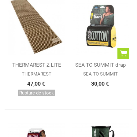
THERMAREST Z LITE
SEA TO SUMMIT drap
REGULAR...
de coton...
THERMAREST
SEA TO SUMMIT
47,00 €
30,00 €
Rupture de stock