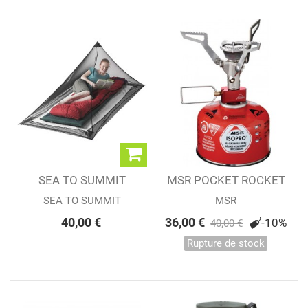
SEA TO SUMMIT
MSR POCKET ROCKET
MOUSTIQUAIRE
2
SEA TO SUMMIT
MSR
SIMPLE
40,00 €
36,00 €
-10%
40,00 €
Rupture de stock