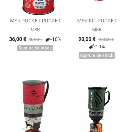
MSR POCKET ROCKET
MSR KIT POCKET
2
ROCKET
MSR
MSR
36,00 €
90,00 €
-10%
40,00 €
100,00 €
-10%
Rupture de stock
Rupture de stock