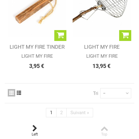
LIGHT MY FIRE TINDER
LIGHT MY FIRE
ON A ROPE
GRANDPA'S...
LIGHT MY FIRE
LIGHT MY FIRE
3,95 €
13,95 €
Tri
--
1
2
Suivant
»
Left
Top