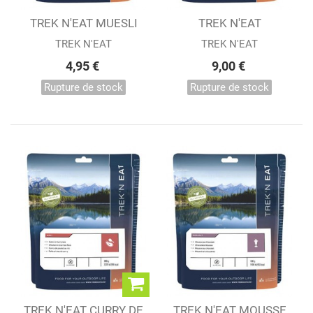
TREK N'EAT MUESLI
TREK N'EAT
SUISSE AU LAIT
COUSCOUS
TREK N'EAT
TREK N'EAT
POULET/LEGUMES
4,95 €
9,00 €
Rupture de stock
Rupture de stock
TREK N'EAT CURRY DE
TREK N'EAT MOUSSE