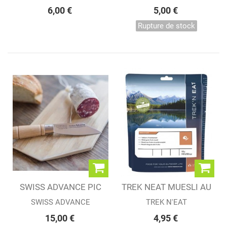
6,00 €
5,00 €
Rupture de stock
SWISS ADVANCE PIC
TREK NEAT MUESLI AU
NIC KNIFE JACK
BLE COMPLET...
SWISS ADVANCE
TREK N'EAT
15,00 €
4,95 €