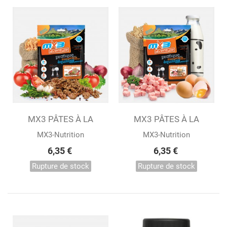
MX3 PÂTES À LA
MX3 PÂTES À LA
BOLOGNAISE...
CARBONARA...
MX3-Nutrition
MX3-Nutrition
6,35 €
6,35 €
Rupture de stock
Rupture de stock