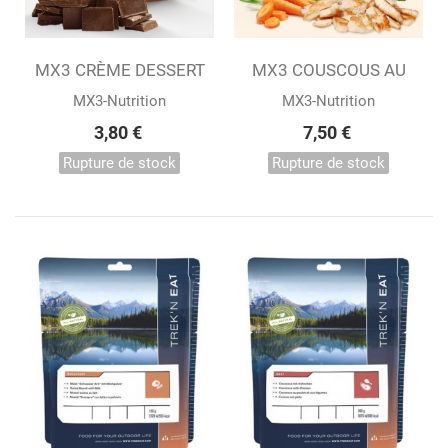
MX3 CRÈME DESSERT
MX3 COUSCOUS AU
LYOPHILISÉE AU...
POULET BIO...
MX3-Nutrition
MX3-Nutrition
3,80 €
7,50 €
Rupture de stock
Rupture de stock