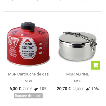
MSR Cartouche de gaz
MSR ALPINE
IsoPro 227 g
STOWAWAY POT
MSR
MSR
6,30 €
20,70 €
-10%
-10%
7,00 €
23,00 €
Rupture de stock