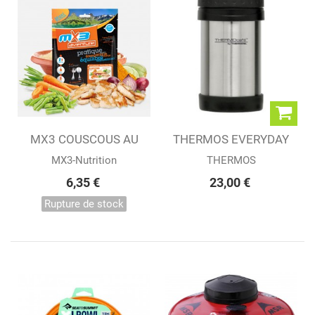
MX3 COUSCOUS AU
THERMOS EVERYDAY
POULET...
Porte Aliments...
MX3-Nutrition
THERMOS
6,35 €
23,00 €
Rupture de stock