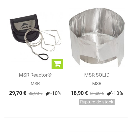
MSR Reactor®
MSR SOLID
Hanging Kit
HEATREFLECTOR +...
MSR
MSR
29,70 €
18,90 €
-10%
-10%
33,00 €
21,00 €
Rupture de stock