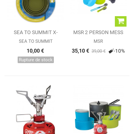
SEA TO SUMMIT X-
MSR 2 PERSON MESS
CUP
KIT
SEA TO SUMMIT
MSR
10,00 €
35,10 €
-10%
39,00 €
Rupture de stock