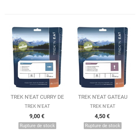
TREK N'EAT CURRY DE
TREK N'EAT GATEAU
POISSON AU RIZ
DE RIZ A LA...
TREK N'EAT
TREK N'EAT
9,00 €
4,50 €
Rupture de stock
Rupture de stock