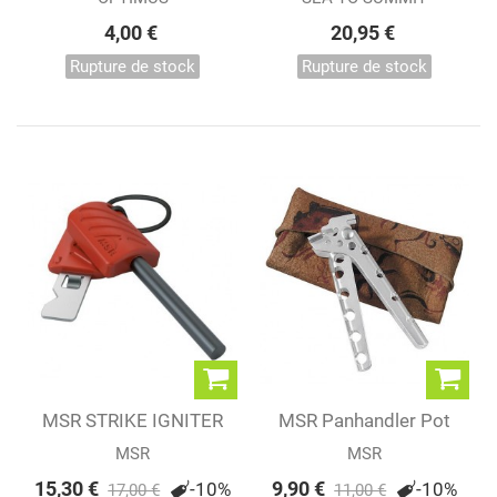
4,00 €
20,95 €
Rupture de stock
Rupture de stock
MSR STRIKE IGNITER
MSR Panhandler Pot
Lifter
MSR
MSR
15,30 €
9,90 €
-10%
-10%
17,00 €
11,00 €