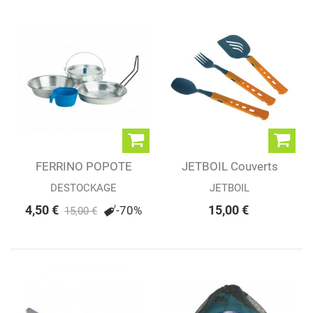
FERRINO POPOTE
JETBOIL Couverts
MONO
pliants
DESTOCKAGE
JETBOIL
4,50 €
15,00 €
-70%
15,00 €