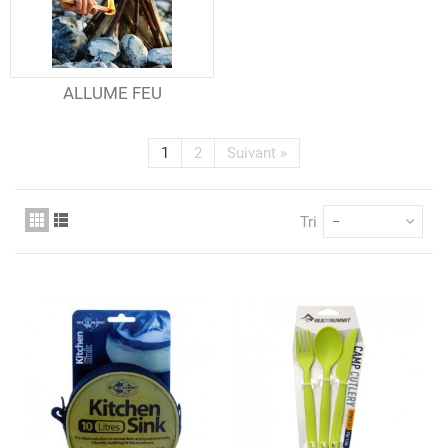
ALLUME FEU
1
2
Suivant
»
Tri
--