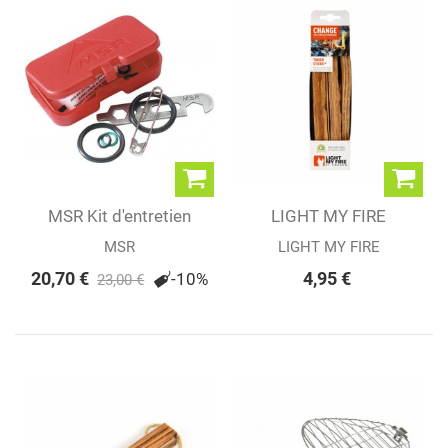
MSR Kit d'entretien
LIGHT MY FIRE
annuel
TINDERSTICKS/MAYA...
MSR
LIGHT MY FIRE
20,70 €
4,95 €
-10%
23,00 €