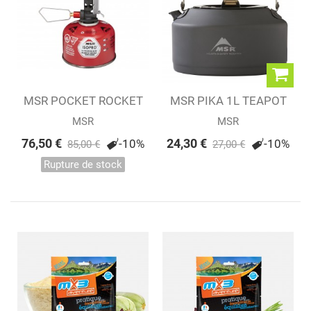
MSR POCKET ROCKET
MSR PIKA 1L TEAPOT
DELUXE
MSR
MSR
76,50 €
24,30 €
-10%
-10%
85,00 €
27,00 €
Rupture de stock