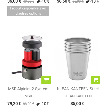
36,00 €
58,50 €
-10%
-10%
40,00 €
65,00 €
Produit disponible avec
d'autres options
MSR Alpinist 2 System
KLEAN KANTEEN-Steel
Cup 10oz - 4...
MSR
KLEAN KANTEEN
79,20 €
35,00 €
-10%
88,00 €