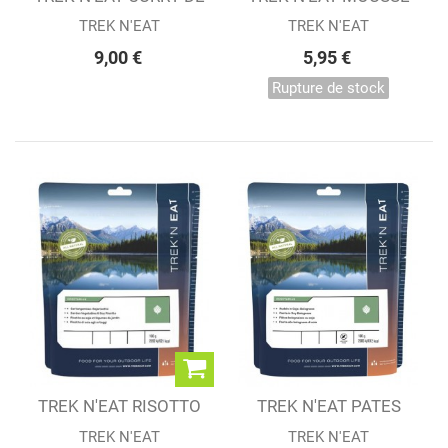
POULET AU RIZ
AU CHOCOLAT
TREK N'EAT
TREK N'EAT
9,00 €
5,95 €
Rupture de stock
TREK N'EAT RISOTTO
TREK N'EAT PATES
AU SOJA &...
BOLOGNAISES AU...
TREK N'EAT
TREK N'EAT