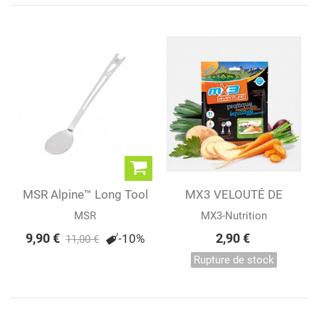
MSR Alpine™ Long Tool
MX3 VELOUTÉ DE
Spoon
LÉGUMES...
MSR
MX3-Nutrition
9,90 €
2,90 €
-10%
11,00 €
Rupture de stock