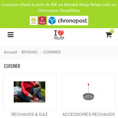
Livraison offerte à partir de 50€ via Mondial Relay, Relais colis ou
Chronopost Shop2Shop
0
Accueil
-
BIVOUAC
-
CUISINER
CUISINER
RECHAUDS & GAZ
ACCESSOIRES RECHAUDS