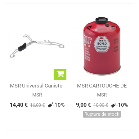
MSR Universal Canister
MSR CARTOUCHE DE
Stand
GAZ ISOPRO 450 G
MSR
MSR
14,40 €
9,00 €
-10%
-10%
16,00 €
10,00 €
Rupture de stock