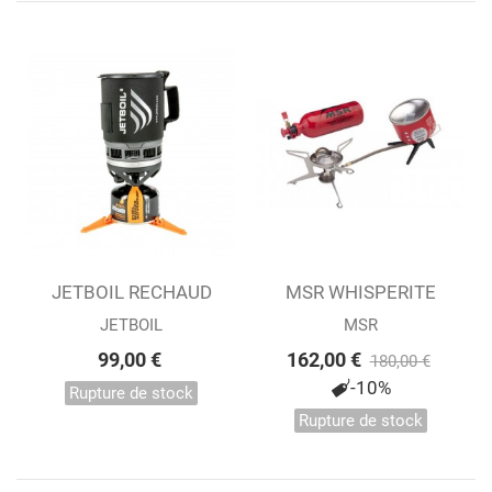
JETBOIL RECHAUD
MSR WHISPERITE
TASSE ZIP
UNIVERSAL STOVE...
JETBOIL
MSR
99,00 €
162,00 €
180,00 €
-10%
Rupture de stock
Rupture de stock