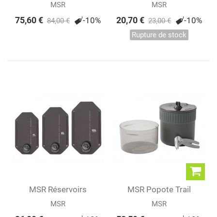
SYSTEM
Coffee Press Kit...
MSR
MSR
75,60 €
20,70 €
-10%
-10%
84,00 €
23,00 €
Rupture de stock
MSR Réservoirs
MSR Popote Trail
Dromedary®
Mini™ Duo
MSR
MSR