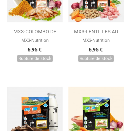
MX3-COLOMBO DE
MX3-LENTILLES AU
POULET LYOPHILISÉ...
JAMBON...
MX3-Nutrition
MX3-Nutrition
6,95 €
6,95 €
Rupture de stock
Rupture de stock