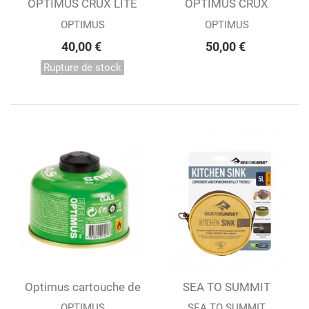
OPTIMUS CRUX LITE
OPTIMUS CRUX
OPTIMUS
OPTIMUS
40,00 €
50,00 €
Rupture de stock
Optimus cartouche de
SEA TO SUMMIT
gaz 100G
BASSINE...
OPTIMUS
SEA TO SUMMIT