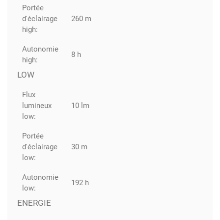
Portée
d'éclairage
260 m
high:
Autonomie
8 h
high:
LOW
Flux
lumineux
10 lm
low:
Portée
d'éclairage
30 m
low:
Autonomie
192 h
low:
ENERGIE