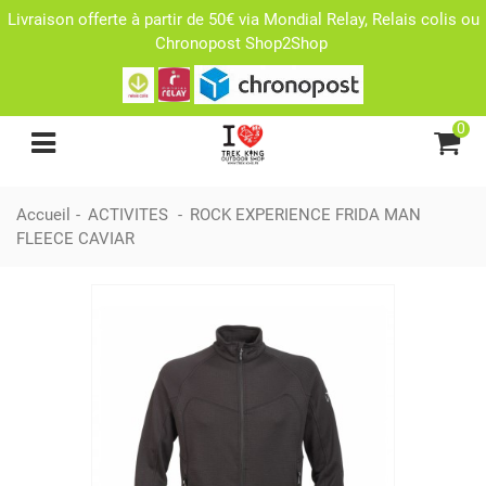
Livraison offerte à partir de 50€ via Mondial Relay, Relais colis ou
Chronopost Shop2Shop
0
Accueil
-
ACTIVITES
-
ROCK EXPERIENCE FRIDA MAN
FLEECE CAVIAR