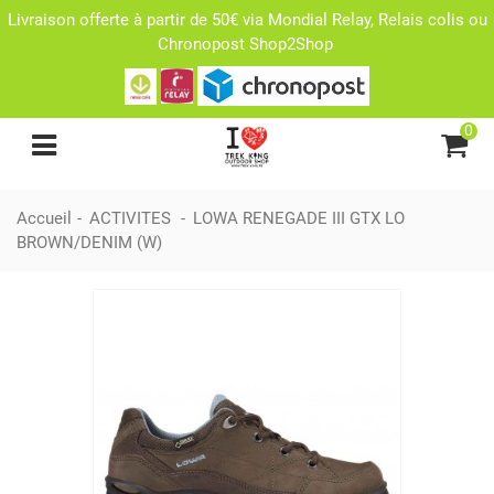
Livraison offerte à partir de 50€ via Mondial Relay, Relais colis ou
Chronopost Shop2Shop
0
Accueil
-
ACTIVITES
-
LOWA RENEGADE III GTX LO
BROWN/DENIM (W)