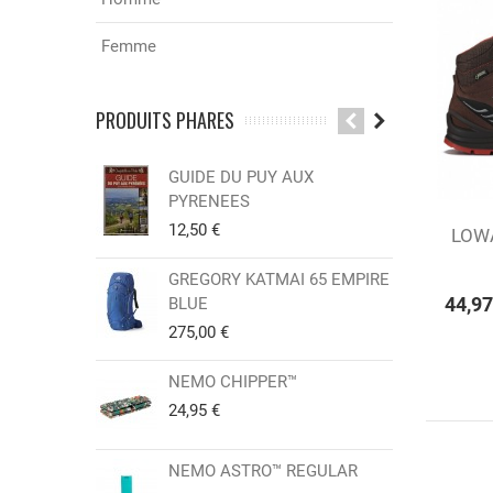
Femme
PRODUITS PHARES
GUIDE DU PUY AUX
CAR
PYRENEES
Sor
12,50 €
12,
LOWA
Aj
ES
GREGORY KATMAI 65 EMPIRE
GR
44,97
BLUE
(2 
275,00 €
25,
NEMO CHIPPER™
SWI
KNI
24,95 €
15,
NEMO ASTRO™ REGULAR
GR