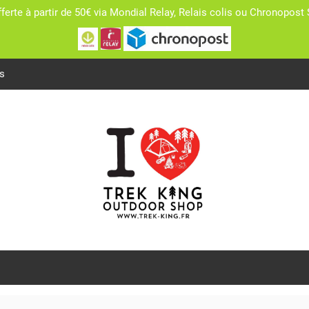
fferte à partir de 50€ via Mondial Relay, Relais colis ou Chronopo
s