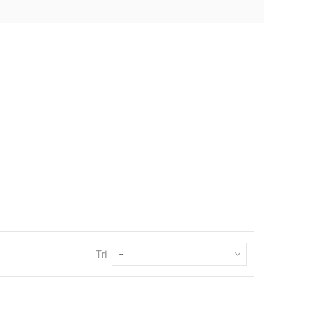
Tri
--