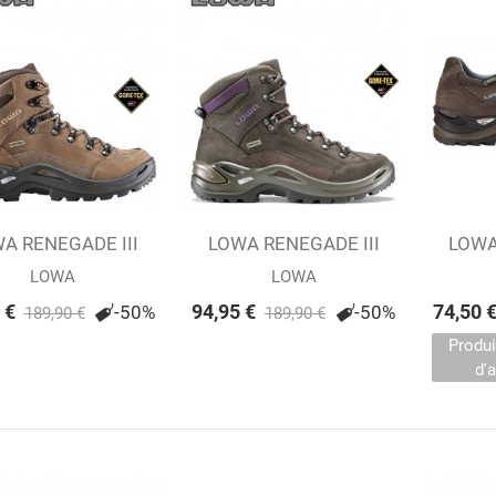
A RENEGADE III
outer au panier
LOWA RENEGADE III
Ajouter au panier
LOWA
GTX MID...
GTX MID...
LOWA
LOWA
 €
94,95 €
74,50 
-50%
-50%
189,90 €
189,90 €
Produi
d'