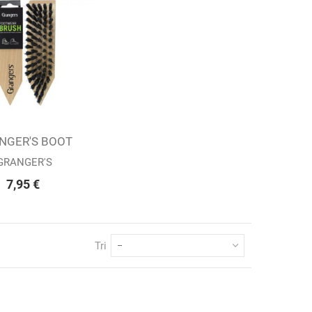
NGER'S BOOT
ter au panier
BRUSH
GRANGER'S
7,95 €
Tri
--