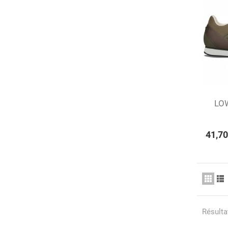
LO
Aj
41,70
Résultat