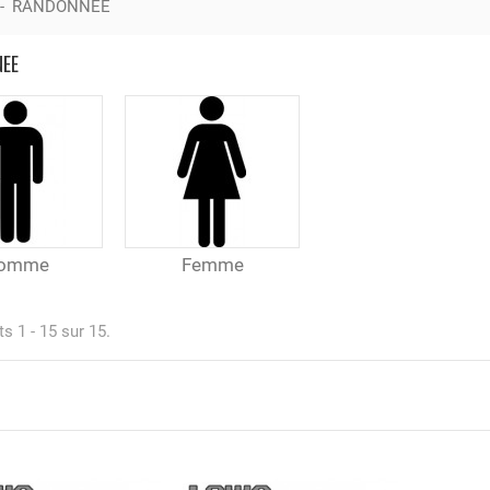
-
RANDONNEE
NEE
omme
Femme
s 1 - 15 sur 15.