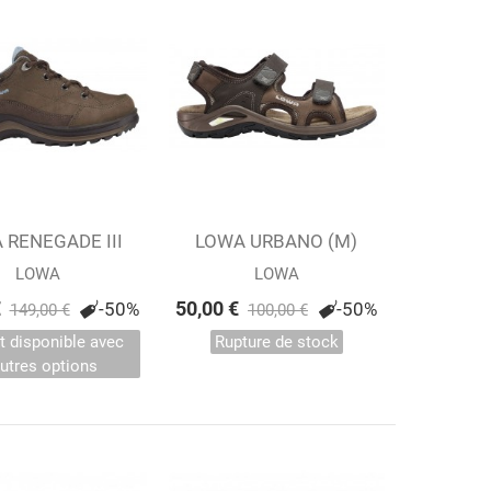
 RENEGADE III
Afficher
LOWA URBANO (M)
Afficher
GTX LO...
LOWA
LOWA
€
50,00 €
-50%
-50%
149,00 €
100,00 €
t disponible avec
Rupture de stock
autres options