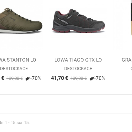
WA STANTON LO
outer au panier
LOWA TIAGO GTX LO
Ajouter au panier
GRA
Ajou
OLIVE (M)
W'S...
DESTOCKAGE
DESTOCKAGE
 €
41,70 €
-70%
-70%
139,00 €
139,00 €
s 1 - 15 sur 15.