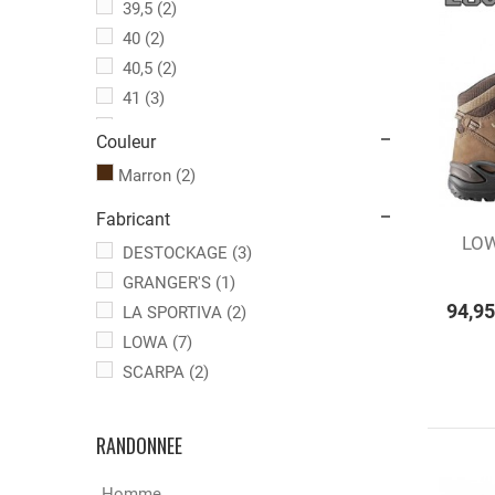
39,5
(2)
40
(2)
40,5
(2)
41
(3)
42
(1)
Couleur
42,5
(1)
Marron
(2)
43
(3)
43,5
(1)
Fabricant
LOW
Aj
44,5
(2)
DESTOCKAGE
(3)
45
(3)
GRANGER'S
(1)
46
(3)
94,95
LA SPORTIVA
(2)
LOWA
(7)
SCARPA
(2)
RANDONNEE
Homme