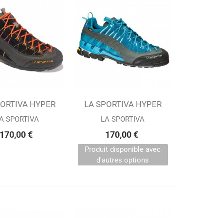
PORTIVA HYPER
ter au panier
LA SPORTIVA HYPER
Afficher
X BLACK (M)
GTX FJORD (W)
A SPORTIVA
LA SPORTIVA
170,00 €
170,00 €
Produit disponible avec
d'autres options