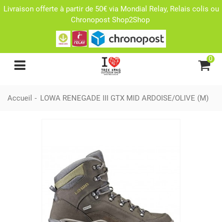
Livraison offerte à partir de 50€ via Mondial Relay, Relais colis ou
Chronopost Shop2Shop
0
Accueil
-
LOWA RENEGADE III GTX MID ARDOISE/OLIVE (M)