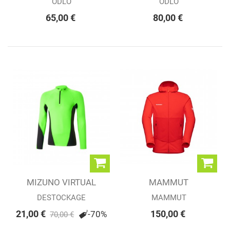
ODLO
ODLO
65,00 €
80,00 €
MIZUNO VIRTUAL
MAMMUT
BODY G1 H/Z...
ACONCAGUA LIGHT
DESTOCKAGE
MAMMUT
ML JACKET...
21,00 €
150,00 €
-70%
70,00 €