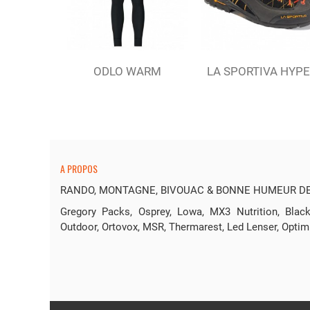
Ajouter au panier
Ajouter au panie
ODLO WARM
LA SPORTIVA HYP
COLLANT BLACK (M)
GTX BLACK (M)
A PROPOS
RANDO, MONTAGNE, BIVOUAC & BONNE HUMEUR DEP
Gregory Packs, Osprey, Lowa, MX3 Nutrition, Bl
Outdoor, Ortovox, MSR, Thermarest, Led Lenser, Optim