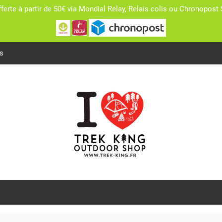
fferte à partir de 50€ via Mondial Relay, Relais colis ou Chronopo
s