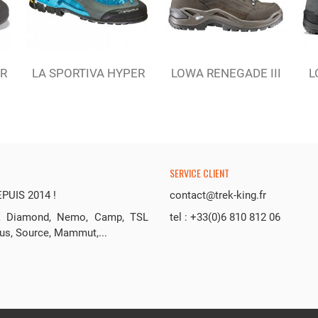
r
Ajouter au panier
ER
LA SPORTIVA HYPER
LOWA RENEGADE III
L
GTX FJORD (W)
GTX MID...
SERVICE CLIENT
UIS 2014 !
contact@trek-king.fr
ack Diamond, Nemo, Camp, TSL
tel : +33(0)6 810 812 06
us, Source, Mammut,...