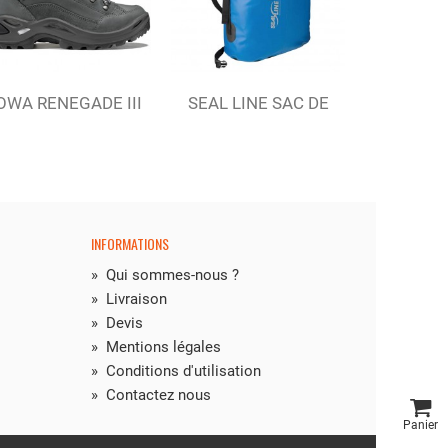
Ajouter au panier
Ajout
OWA RENEGADE III
SEAL LINE SAC DE
ODLO 
GTX MID...
PORTAGE...
SH
SUSPEN
INFORMATIONS
»
Qui sommes-nous ?
»
Livraison
»
Devis
»
Mentions légales
»
Conditions d'utilisation
»
Contactez nous
Panier