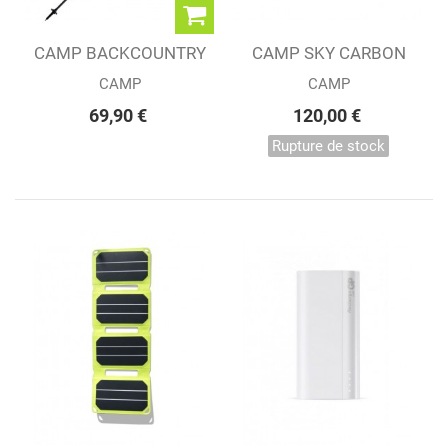
CAMP BACKCOUNTRY
CAMP SKY CARBON
CARBON 2.0 POLES
EVO
CAMP
CAMP
69,90 €
120,00 €
Rupture de stock