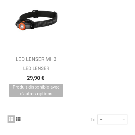
LED LENSER MH3
OUTDOOR
LED LENSER
29,90 €
Produit disponible avec
d'autres options
Tri
--