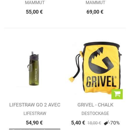
short
LIGHT NEON ORANGE
MAMMUT
MAMMUT
55,00 €
69,00 €
LIFESTRAW GO 2 AVEC
GRIVEL - CHALK
PAILLE...
BAG/SAC A POF
LIFESTRAW
DESTOCKAGE
54,90 €
5,40 €
-70%
18,00 €