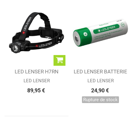
LED LENSER H7RN
LED LENSER BATTERIE
CORE
LI-ION 21700...
LED LENSER
LED LENSER
89,95 €
24,90 €
Rupture de stock