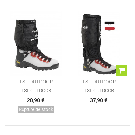
TSL OUTDOOR
TSL OUTDOOR
GUETRES COURTES
GUETRES HIGHT
TSL OUTDOOR
TSL OUTDOOR
STOPALL
TREK...
20,90 €
37,90 €
Rupture de stock