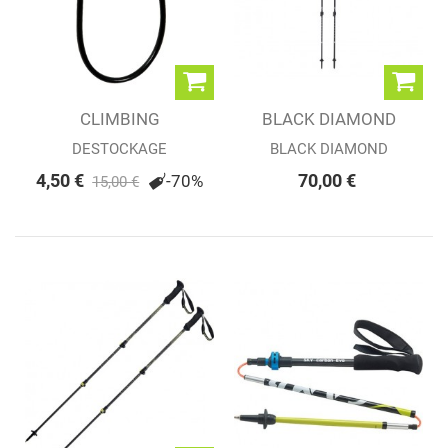
CLIMBING
BLACK DIAMOND
TECHNOLOGY DOBLE
TRAIL BACK...
DESTOCKAGE
BLACK DIAMOND
V-ROW
4,50 €
70,00 €
-70%
15,00 €