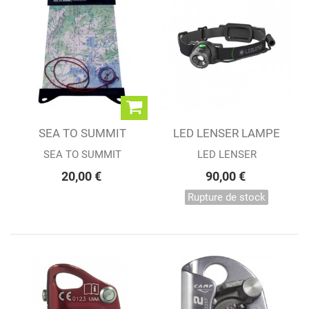
SEA TO SUMMIT
LED LENSER LAMPE
PORTE CARTE...
FRONTALE MH10
SEA TO SUMMIT
LED LENSER
20,00 €
90,00 €
Rupture de stock