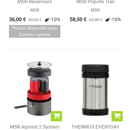
MSR Réservoirs
MSR Popote Trail
Dromedary®
Mini™ Duo
MSR
MSR
36,00 €
58,50 €
-10%
-10%
40,00 €
65,00 €
Produit disponible avec
d'autres options
MSR Alpinist 2 System
THERMOS EVERYDAY