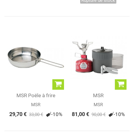
Rupture de stock
MSR Poële à frire
MSR
Alpine™
POCKETROCKET® 2
MSR
MSR
MINI KIT
29,70 €
81,00 €
-10%
-10%
33,00 €
90,00 €