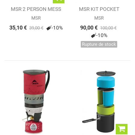
MSR 2 PERSON MESS
MSR KIT POCKET
KIT
ROCKET
MSR
MSR
35,10 €
90,00 €
-10%
39,00 €
100,00 €
-10%
Rupture de stock