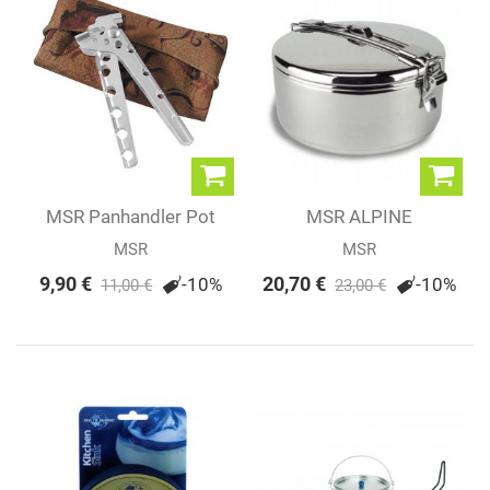
MSR Panhandler Pot
MSR ALPINE
Lifter
STOWAWAY POT
MSR
MSR
9,90 €
20,70 €
-10%
-10%
11,00 €
23,00 €