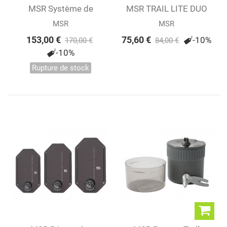
MSR Système de
MSR TRAIL LITE DUO
réchaud WindBurner®
SYSTEM
MSR
MSR
153,00 €
75,60 €
-10%
170,00 €
84,00 €
-10%
Rupture de stock