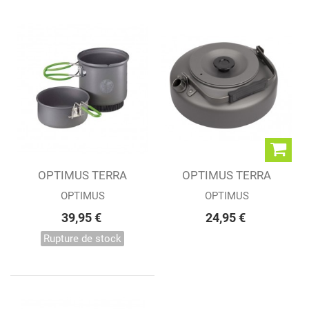
OPTIMUS TERRA
OPTIMUS TERRA
WEEKEND HE 0.95L
KEETLE
OPTIMUS
OPTIMUS
39,95 €
24,95 €
Rupture de stock