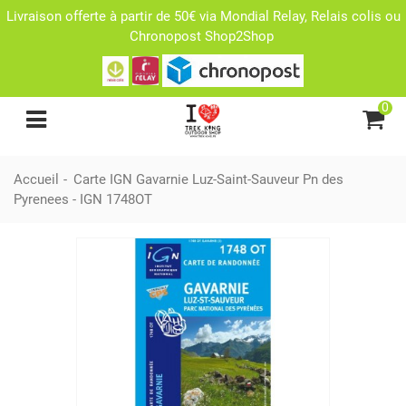
Livraison offerte à partir de 50€ via Mondial Relay, Relais colis ou
Chronopost Shop2Shop
0
Accueil
-
Carte IGN Gavarnie Luz-Saint-Sauveur Pn des
Pyrenees - IGN 1748OT