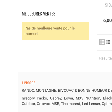
SID
Aj
MEILLEURES VENTES
6,00
Pas de meilleure vente pour le
moment
Résultat
A PROPOS
RANDO, MONTAGNE, BIVOUAC & BONNE HUMEUR DEP
Gregory Packs, Osprey, Lowa, MX3 Nutrition, Bl
Outdoor, Ortovox, MSR, Thermarest, Led Lenser, Optim