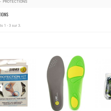
-
PROTECTIONS
TIONS
s 1 - 3 sur 3.
TE IGN Tardets
holus...
50 €
ANGER'S DOWN CARE KIT
IN 1) - 300ML + BALLS
95 €
SS ADVANCE PIC NIC
FE JACK
00 €
EGORY NANO 16
00 €