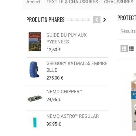
Accueil
-
TEXTILE & CHAUSSURES
-
CHAUSSURES
PROTEC
PRODUITS PHARES
Résultat
GUIDE DU PUY AUX
CAR
PYRENEES
Sor
12,50 €
12,
GREGORY KATMAI 65 EMPIRE
GR
BLUE
(2 
275,00 €
25,
NEMO CHIPPER™
SWI
KNI
24,95 €
15,
NEMO ASTRO™ REGULAR
GR
99,95 €
40,