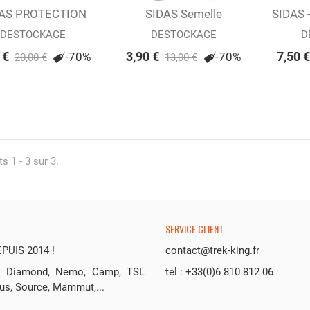
AS PROTECTION
outer au panier
Ajouter au panier
SIDAS Semelle
SIDAS 
Ajou
AMPOULES...
Anatomic Confort
DESTOCKAGE
DESTOCKAGE
D
 €
3,90 €
7,50 €
-70%
-70%
20,00 €
13,00 €
s 1 - 3 sur 3.
SERVICE CLIENT
UIS 2014 !
contact@trek-king.fr
ack Diamond, Nemo, Camp, TSL
tel : +33(0)6 810 812 06
us, Source, Mammut,...