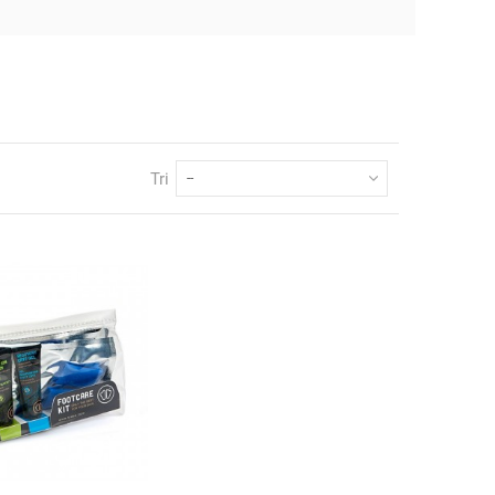
Tri
--