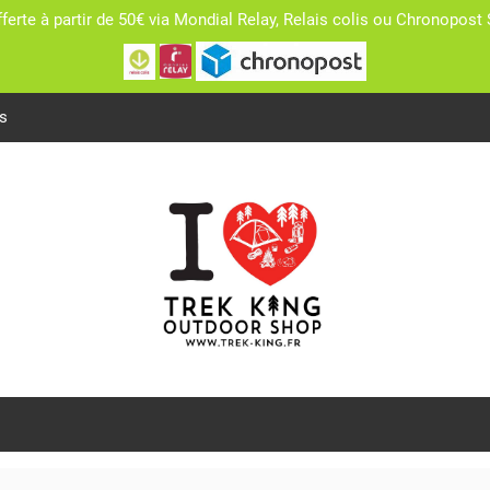
fferte à partir de 50€ via Mondial Relay, Relais colis ou Chronopo
s